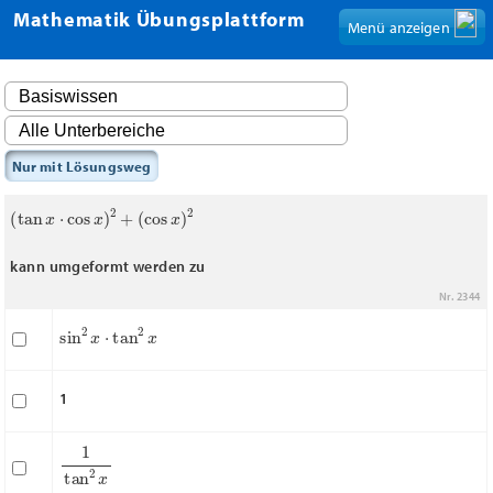
Mathematik Übungsplattform
Menü anzeigen
Nur mit Lösungsweg
(
tan
x
⋅
cos
x
)
2
+
(
cos
x
)
2
kann umgeformt werden zu
Nr. 2344
sin
2
x
⋅
tan
2
x
1
1
tan
2
x