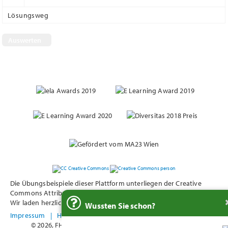
Lösungsweg
Nächste Frage
Die Übungsbeispiele dieser Plattform unterliegen der Creative
Commons Attribution 4.0 International (CC BY 4.0) - Lizensierung.
Wir laden herzlich zur Nutzung in diesem Rahmen ein.
Wussten Sie schon?
Impressum
|
Hilfe
|
Kontakt
© 2026, FH Technikum Wien,
Webdevelopment: www.ben.at