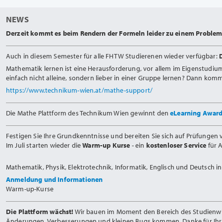
NEWS
Derzeit kommt es beim Rendern der Formeln leider zu einem Problem.
Auch in diesem Semester für alle FHTW Studierenen wieder verfügbar:
Mathematik lernen ist eine Herausforderung, vor allem im Eigenstudiu
einfach nicht alleine, sondern lieber in einer Gruppe lernen? Dann ko
https://www.technikum-wien.at/mathe-support/
Die Mathe Plattform des Technikum Wien gewinnt den
eLearning Awar
Festigen Sie Ihre Grundkenntnisse und bereiten Sie sich auf Prüfungen v
Im Juli starten wieder die
Warm-up Kurse
- ein
kostenloser Service
für 
Mathematik, Physik, Elektrotechnik, Informatik, Englisch und Deutsch 
Anmeldung und Informationen
Warm-up-Kurse
Die Plattform wächst!
Wir bauen im Moment den Bereich des Studienwiss
Änderungen, Verbesserungen und kleinen Bugs kommen. Danke für Ihr 