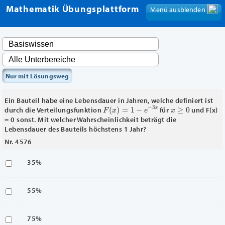
Mathematik Übungsplattform
Menü ausblenden
Menü anzeigen
Nur mit Lösungsweg
Ein Bauteil habe eine Lebensdauer in Jahren, welche definiert ist
F
(
x
)
=
1
−
e
−
3
x
x
≥
0
durch die Verteilungsfunktion
für
und F(x)
= 0 sonst. Mit welcher Wahrscheinlichkeit beträgt die
Lebensdauer des Bauteils höchstens 1 Jahr?
Nr. 4576
35%
55%
75%