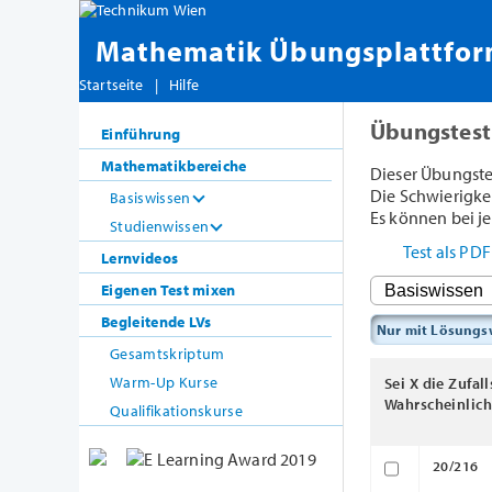
Mathematik Übungsplattfo
Startseite
|
Hilfe
Übungstest
Einführung
Mathematikbereiche
Dieser Übungste
Die Schwierigkeit
Basiswissen
Es können bei je
Studienwissen
Test als PD
Lernvideos
Eigenen Test mixen
Begleitende LVs
Nur mit Lösung
Gesamtskriptum
Warm-Up Kurse
Sei X die Zufa
Wahrscheinlich
Qualifikationskurse
20/216