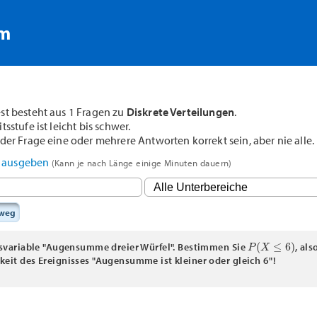
rm
st besteht aus 1 Fragen zu
Diskrete Verteilungen
.
sstufe ist leicht bis schwer.
der Frage eine oder mehrere Antworten korrekt sein, aber nie alle.
F ausgeben
(Kann je nach Länge einige Minuten dauern)
sweg
P
(
X
≤
6
)
llsvariable "Augensumme dreier Würfel". Bestimmen Sie
, als
keit des Ereignisses "Augensumme ist kleiner oder gleich 6"!