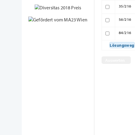
35/216
56/216
84/216
Lösungsweg