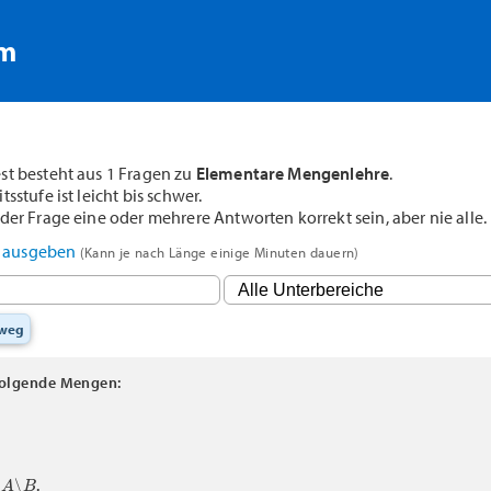
rm
st besteht aus 1 Fragen zu
Elementare Mengenlehre
.
sstufe ist leicht bis schwer.
der Frage eine oder mehrere Antworten korrekt sein, aber nie alle.
F ausgeben
(Kann je nach Länge einige Minuten dauern)
sweg
folgende Mengen:
A
∖
B
e
.