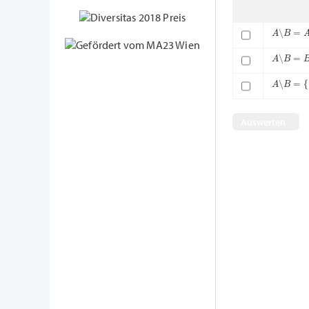
A
∖
B
=
A
=
A
∖
B
=
B
=
A
∖
B
=
{
1
,