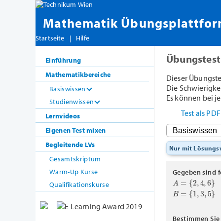
Mathematik Übungsplattfo
Startseite
|
Hilfe
Übungstest
Einführung
Mathematikbereiche
Dieser Übungste
Die Schwierigkeit
Basiswissen
Es können bei je
Studienwissen
Test als PD
Lernvideos
Eigenen Test mixen
Begleitende LVs
Nur mit Lösung
Gesamtskriptum
Warm-Up Kurse
Gegeben sind 
A
=
{
2
,
4
,
6
}
Qualifikationskurse
B
=
{
1
,
3
,
5
}
Bestimmen Si