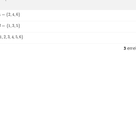
{
2
,
4
,
6
}
{
1
,
3
,
5
}
2
,
3
,
4
,
5
,
6
}
3
erre
Nächste Frage