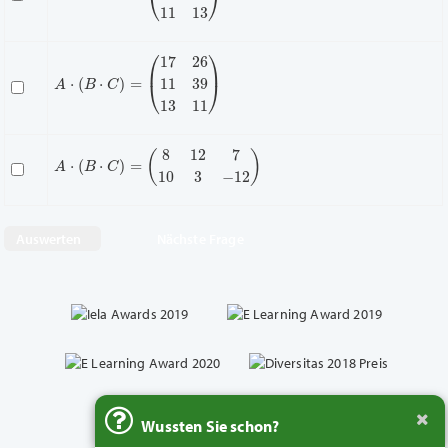
A
(
17
⋅
(
B
26
⋅
C
11
)
=
39
13
11
)
A
⋅
(
B
⋅
C
)
=
(
8
12
7
10
3
−
12
)
Nächste Frage
Wussten Sie schon?