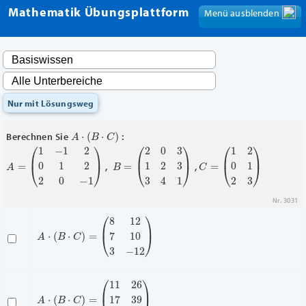
Mathematik Übungsplattform
Menü ausblenden
Menü anzeigen
Nur mit Lösungsweg
A
⋅
(
B
⋅
C
)
Berechnen Sie
:
A
=
(
1
−
1
2
0
1
2
2
0
−
1
)
B
=
(
2
0
3
1
2
3
3
4
1
)
C
=
(
1
2
0
1
2
3
)
,
,
Nr. 3031
A
⋅
(
B
⋅
C
)
=
(
8
12
7
10
3
−
12
)
A
(
11
⋅
(
B
26
⋅
C
17
)
=
39
11
13
)