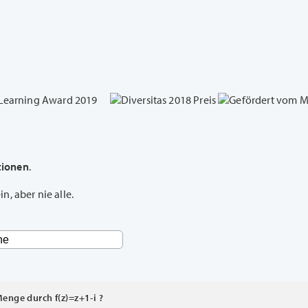
tionen
.
, aber nie alle.
enge durch f(z)=z+1-i ?