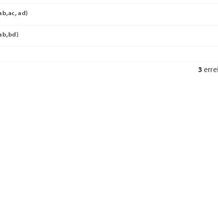
ab,ac, ad}
ab,bd}
3
erre
Nächste Frage