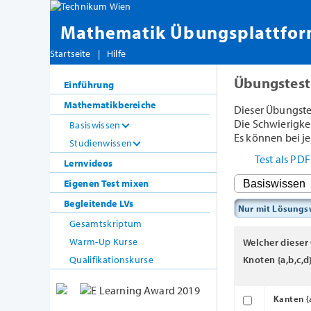
Mathematik Übungsplattfo
Startseite
|
Hilfe
Übungstest
Einführung
Mathematikbereiche
Dieser Übungste
Die Schwierigkeit
Basiswissen
Es können bei je
Studienwissen
Test als PD
Lernvideos
Eigenen Test mixen
Begleitende LVs
Nur mit Lösung
Gesamtskriptum
Warm-Up Kurse
Welcher dieser
Qualifikationskurse
Knoten {a,b,c,d
Kanten {