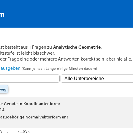
rm
st besteht aus 1 Fragen zu
Analytische Geometrie
.
sstufe ist leicht bis schwer.
der Frage eine oder mehrere Antworten korrekt sein, aber nie alle.
F ausgeben
(Kann je nach Länge einige Minuten dauern)
sweg
ne Gerade in Koordinantenform:
4
dazugehörige Normalvektorform an!
)
⋅
(
X
−
(
−
2
0
)
)
=
0