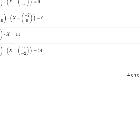
)
⋅
(
X
−
(
−
2
0
)
)
=
0
)
⋅
X
=
14
)
⋅
(
X
−
(
0
−
2
)
)
=
14
4
erre
Nächste Frage