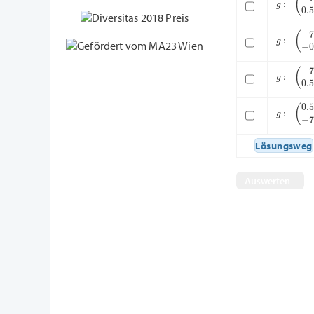
g
:
(
7
−
0.5
g
:
(
−
7
0.5
g
:
(
0.5
−
7
Lösungsweg