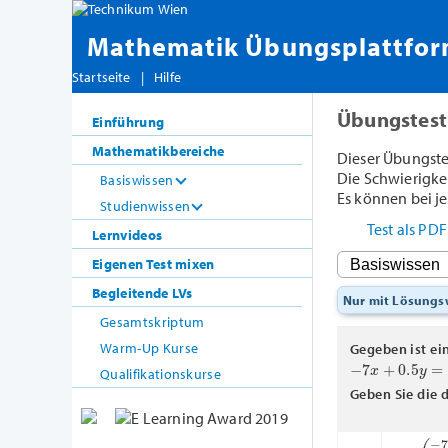
Mathematik Übungsplattfo
Startseite
|
Hilfe
Übungstest
Einführung
Mathematikbereiche
Dieser Übungste
Die Schwierigkeit
Basiswissen
Es können bei je
Studienwissen
Test als PD
Lernvideos
Eigenen Test mixen
Begleitende LVs
Nur mit Lösung
Gesamtskriptum
Warm-Up Kurse
Gegeben ist ei
−
7
x
+
0.5
y
=
1
Qualifikationskurse
Geben Sie die 
g
:
(
−
7
0.5