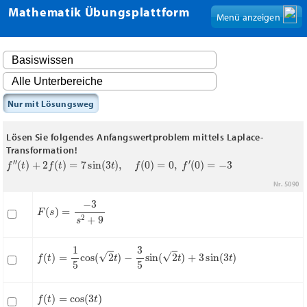
Mathematik Übungsplattform
Menü anzeigen
Nur mit Lösungsweg
Lösen Sie folgendes Anfangswertproblem mittels Laplace-
Transformation!
f
″
(
t
)
+
2
f
(
t
)
=
7
sin
(
3
t
)
,
f
(
0
)
=
0
,
f
′
(
0
)
=
−
3
Nr. 5090
F
(
s
)
=
−
3
s
2
+
9
f
(
t
)
=
1
5
cos
(
2
t
)
−
3
5
sin
(
2
t
)
+
3
sin
(
3
t
)
f
(
t
)
=
cos
(
3
t
)