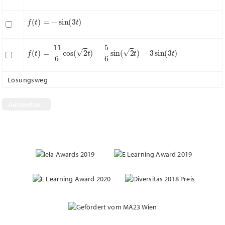
f
(
t
)
=
−
sin
(
3
t
)
f
(
t
)
=
11
6
cos
(
2
t
)
−
5
6
sin
(
2
t
)
−
3
sin
(
3
t
)
Lösungsweg
Nächste Frage