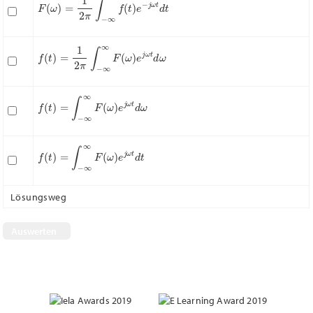
F
(
ω
)
=
1
2
π
∫
−
∞
∞
f
(
t
)
e
−
j
ω
t
d
t
f
(
t
)
=
1
2
π
∫
−
∞
∞
F
(
ω
)
e
j
ω
t
d
ω
f
(
t
)
=
∫
−
∞
∞
F
(
ω
)
e
j
ω
t
d
ω
f
(
t
)
=
∫
−
∞
∞
F
(
ω
)
e
j
ω
t
d
t
Lösungsweg
Nächste Frage