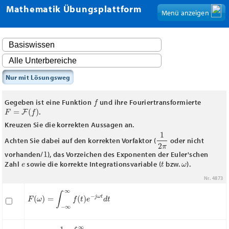
Mathematik Übungsplattform
Menü anzeigen
Nur mit Lösungsweg
f
Gegeben ist eine Funktion
und ihre Fouriertransformierte
F
=
F
(
f
)
.
Kreuzen Sie die korrekten Aussagen an.
1
2
π
Achten Sie dabei auf den korrekten Vorfaktor (
oder nicht
1
vorhanden/
), das Vorzeichen des Exponenten der Euler'schen
e
t
ω
Zahl
sowie die korrekte Integrationsvariable (
bzw.
).
Nr. 4873
F
(
ω
)
=
∫
−
∞
∞
f
(
t
)
e
−
j
ω
t
d
t