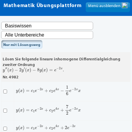
Mathematik Übungsplattform
Menü ausblenden
Menü anzeigen
Nur mit Lösungsweg
Lösen Sie folgende lineare inhomogene Differentialgleichung
zweiter Ordnung
y
″
(
x
)
−
2
y
′
(
x
)
−
8
y
(
x
)
=
e
−
2
x
.
Nr. 4982
y
(
x
)
=
c
1
e
−
2
x
+
c
2
e
4
x
−
1
6
e
−
2
x
x
y
(
x
)
=
c
1
e
−
2
x
+
c
2
e
4
x
+
7
2
e
−
2
x
x
y
(
x
)
=
c
1
e
−
2
x
+
c
2
e
4
x
+
2
e
−
2
x