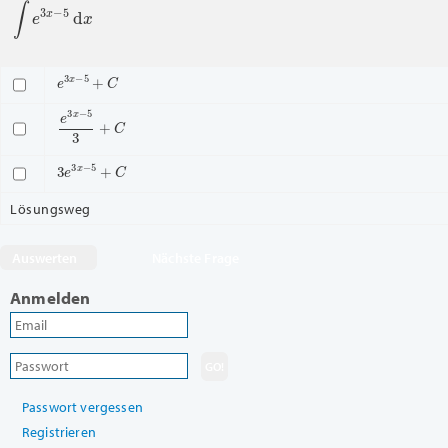
∫
e
3
x
−
5
d
x
e
3
x
−
5
+
C
e
3
x
−
5
3
+
C
3
e
3
x
−
5
+
C
Lösungsweg
Nächste Frage
Anmelden
Passwort vergessen
Registrieren