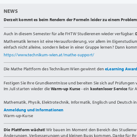
NEWS
Derzeit kommt es beim Rendern der Formeln leider zu einem Problem.
Auch in diesem Semester für alle FHTW Studierenen wieder verfügbar:
Mathematik lernen ist eine Herausforderung, vor allem im Eigenstudiu
einfach nicht alleine, sondern lieber in einer Gruppe lernen? Dann ko
https://www.technikum-wien.at/mathe-support/
Die Mathe Plattform des Technikum Wien gewinnt den
eLearning Awar
Festigen Sie Ihre Grundkenntnisse und bereiten Sie sich auf Prüfungen v
Im Juli starten wieder die
Warm-up Kurse
- ein
kostenloser Service
für 
Mathematik, Physik, Elektrotechnik, Informatik, Englisch und Deutsch 
Anmeldung und Informationen
Warm-up-Kurse
Die Plattform wächst!
Wir bauen im Moment den Bereich des Studienwiss
Änderungen, Verbesserungen und kleinen Bugs kommen. Danke für Ihr 