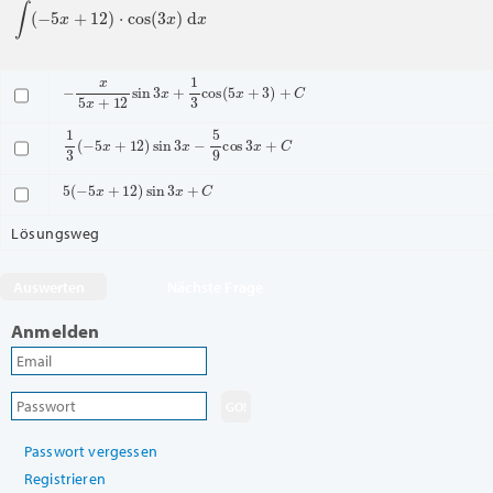
∫
(
−
5
x
+
12
)
⋅
cos
(
3
x
)
d
x
−
x
5
x
+
12
sin
3
x
+
1
3
cos
(
5
x
+
3
)
+
C
1
3
(
−
5
x
+
12
)
sin
3
x
−
5
9
cos
3
x
+
C
5
(
−
5
x
+
12
)
sin
3
x
+
C
Lösungsweg
Nächste Frage
Anmelden
Passwort vergessen
Registrieren