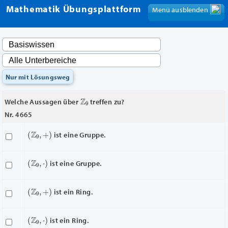
Mathematik Übungsplattform
Menü ausblenden
Menü anzeigen
Nur mit Lösungsweg
Z
9
Welche Aussagen über
treffen zu?
Nr. 4665
(
Z
9
,
+
)
ist eine Gruppe.
(
Z
9
,
⋅
)
ist eine Gruppe.
(
Z
9
,
+
)
ist ein Ring.
(
Z
9
,
⋅
)
ist ein Ring.