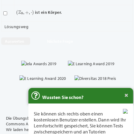
(
Z
9
,
+
,
⋅
)
ist ein Körper.
Lösungsweg
Nächste Frage
Wussten Sie schon?
Sie können sich rechts oben einen
Die Übungsbeispiele dieser Plattform unterliegen der Creative
kostenlosen Benutzer erstellen. Dann wird Ihr
Commons Attribution 4.0 International (CC BY 4.0) - Lizensierung.
Lernfortschritt gespeichert, Sie können Tests
Wir laden herzlich zur Nutzung in diesem Rahmen ein.
zwischenspeichern und an Tutorien